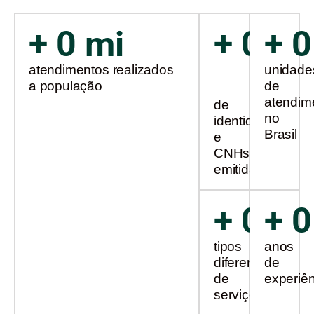
+ 
0
 mi
+ 
0
+ 
0
mi
atendimentos realizados
unidade
a população
de
atendim
de
no
identidades
Brasil
e
CNHs
emitidas
+ 
0
+ 
0
tipos
anos
diferentes
de
de
experiê
serviços