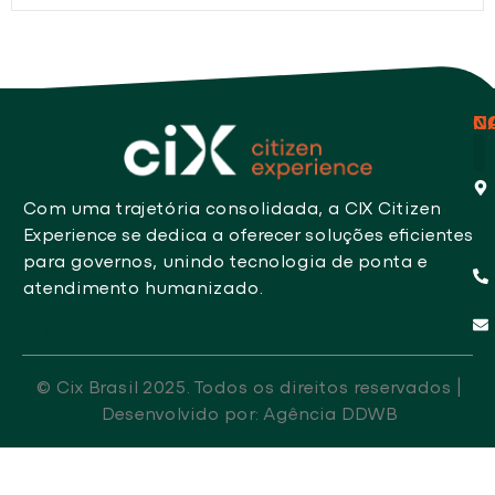
N
C
Com uma trajetória consolidada, a CIX Citizen
Experience se dedica a oferecer soluções eficientes
para governos, unindo tecnologia de ponta e
atendimento humanizado.
Email
© Cix Brasil 2025. Todos os direitos reservados |
Desenvolvido por: Agência DDWB